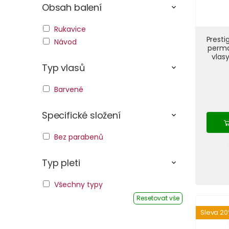
Obsah balení
Rukavice
Presti
Návod
perma
vlas
Typ vlasů
Barvené
Specifické složení
Bez parabenů
Typ pleti
Všechny typy
Resetovat vše
Sleva 2