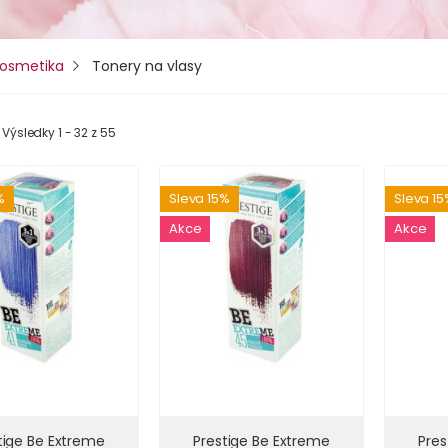
kosmetika
Tonery na vlasy
Výsledky 1 - 32 z 55
%
Sleva 15%
Sleva 1
Akce
Akce
tige Be Extreme
Prestige Be Extreme
Pres