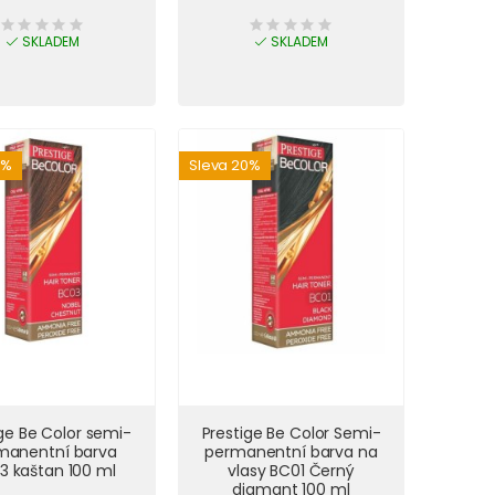
SKLADEM
SKLADEM
0%
Sleva 20%
ige Be Color semi-
Prestige Be Color Semi-
manentní barva
permanentní barva na
3 kaštan 100 ml
vlasy BC01 Černý
diamant 100 ml