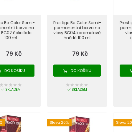
ge Be Color Semi-
Prestige Be Color Semi-
Presti
nentní barva na
permanentní barva na
perma
y BC02 čokoláda
vlasy BC04 karamelově
vl
100 ml
hnědá 100 ml
k
79 Kč
79 Kč
DO KOŠÍKU
DO KOŠÍKU
SKLADEM
SKLADEM
0%
Sleva 20%
Sleva 2