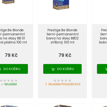
stige Be Blonde
Prestige Be Blonde
Pre
i-permanentní
Semi-permanentní
Sem
a na vlasy BB 01
barva na vlasy BB02
barv
rná platina 100 ml
stříbrný 100 ml
ledo
79 Kč
79 Kč
DO KOŠÍKU
DO KOŠÍKU
SKLADEM
SKLADEM POSLEDNÍ KUS