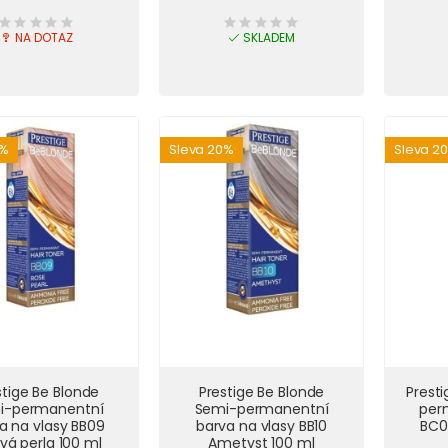
NA DOTAZ
SKLADEM
0%
Sleva 20%
Sleva 2
stige Be Blonde
Prestige Be Blonde
Prest
i-permanentní
Semi-permanentní
per
a na vlasy BB09
barva na vlasy BB10
BC0
vá perla 100 ml
Ametyst 100 ml