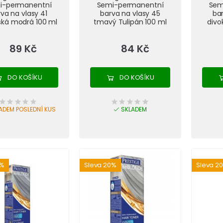
i-permanentní
Semi-permanentní
Sem
va na vlasy 41
barva na vlasy 45
bar
ská modrá 100 ml
tmavý Tulipán 100 ml
divo
89 Kč
84 Kč
DO KOŠÍKU
DO KOŠÍKU
ADEM POSLEDNÍ KUS
SKLADEM
0%
Sleva 20%
Sleva 2