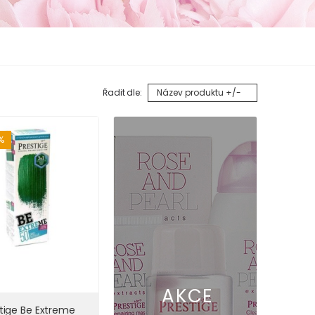
Řadit dle:
Název produktu +/-
5%
AKCE
tige Be Extreme