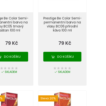
ge Be Color Semi-
Prestige Be Color Semi-
nentní barva na
permanentní barva na
asy BC05 tmavý
vlasy BC06 přírodní
aštan 100 ml
káva 100 ml
79 Kč
79 Kč
DO KOŠÍKU
DO KOŠÍKU
SKLADEM
SKLADEM
0%
Sleva 20%