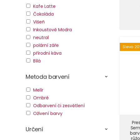
Kafe Latte
Čokoláda
Višeň
Inkoustově Modra
neutral
polární záře
Sleva 2
přírodní káva
Bílá
Metoda barvení
Melír
Ombré
Odbarvení či zesvětlení
Oživení barvy
Pre
Sem
Určení
barv
růžo