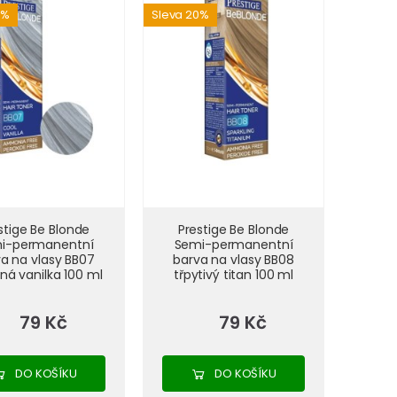
0%
Sleva 20%
stige Be Blonde
Prestige Be Blonde
i-permanentní
Semi-permanentní
a na vlasy BB07
barva na vlasy BB08
ná vanilka 100 ml
třpytivý titan 100 ml
79 Kč
79 Kč
DO KOŠÍKU
DO KOŠÍKU