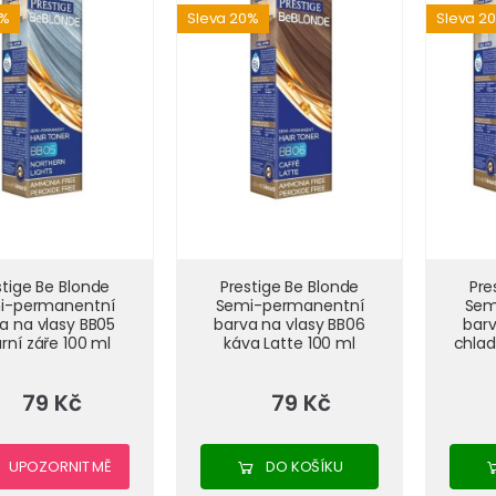
0%
Sleva 20%
Sleva 2
stige Be Blonde
Prestige Be Blonde
Pre
i-permanentní
Semi-permanentní
Sem
a na vlasy BB05
barva na vlasy BB06
barv
rní záře 100 ml
káva Latte 100 ml
chlad
79 Kč
79 Kč
UPOZORNIT MĚ
DO KOŠÍKU