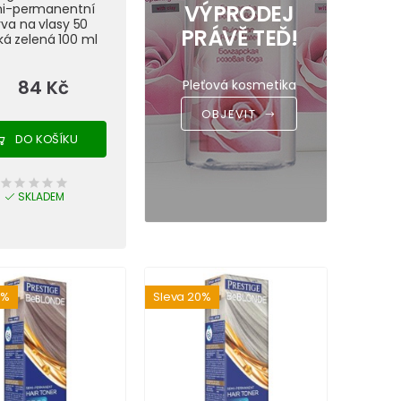
VÝPRODEJ
i-permanentní
va na vlasy 50
PRÁVĚ TEĎ!
ká zelená 100 ml
84 Kč
Pleťová kosmetika
OBJEVIT
DO KOŠÍKU
SKLADEM
0%
Sleva 20%