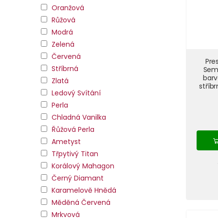
Oranžová
Růžová
Modrá
Zelená
Červená
Pre
Stříbrná
Sem
barv
Zlatá
stříb
Ledový Svítání
Perla
Chladná Vanilka
Řůžová Perla
Ametyst
Třpytivý Titan
Korálový Mahagon
Černý Diamant
Karamelově Hnědá
Měděná Červená
Mrkvová