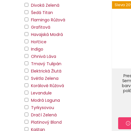
Sleva 2
Divoká Zelená
Šedá Titan
Flamingo Růžová
Grafitová
Havajská Modrá
Hořčice
Indigo
Ohnivá Láva
Tmavý Tulipán
Elektrická Žlutá
Pre
Světla Zelena
Sem
Korálově Růžová
barv
polá
Levandule
Modrá Laguna
Tyrkysovou
Dračí Zelená
Platinový Blond
Kaštan