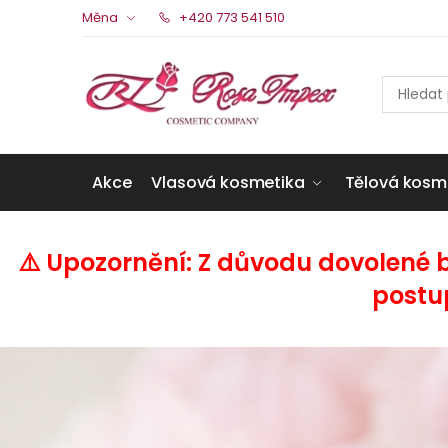
Měna
+420 773 541 510
Akce
Vlasová kosmetika
Tělová kosm
⚠️ Upozornění: Z důvodu dovolené 
postu