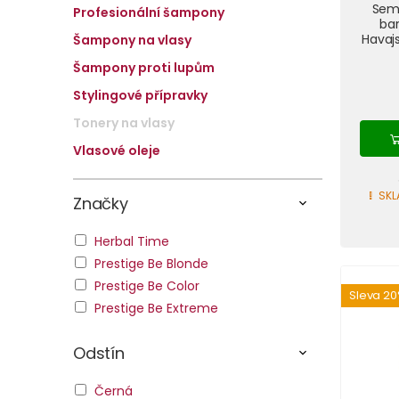
Sem
Profesionální šampony
bar
Havaj
Šampony na vlasy
Šampony proti lupům
Stylingové přípravky
Tonery na vlasy
Vlasové oleje
SKL
Značky
Herbal Time
Prestige Be Blonde
Prestige Be Color
Sleva 2
Prestige Be Extreme
Odstín
Černá