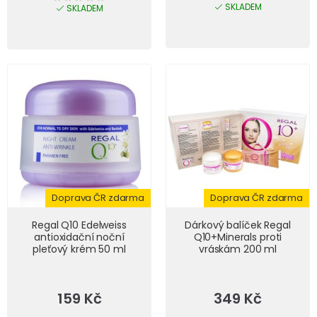
SKLADEM
SKLADEM
Doprava ČR zdarma
Doprava ČR zdarma
Regal Q10 Edelweiss
Dárkový balíček Regal
antioxidační noční
Q10+Minerals proti
pleťový krém 50 ml
vráskám 200 ml
159 Kč
349 Kč