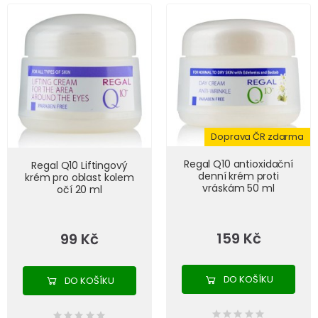
Doprava ČR zdarma
Regal Q10 antioxidační
Regal Q10 Liftingový
denní krém proti
krém pro oblast kolem
vráskám 50 ml
očí 20 ml
159 Kč
99 Kč
DO KOŠÍKU
DO KOŠÍKU