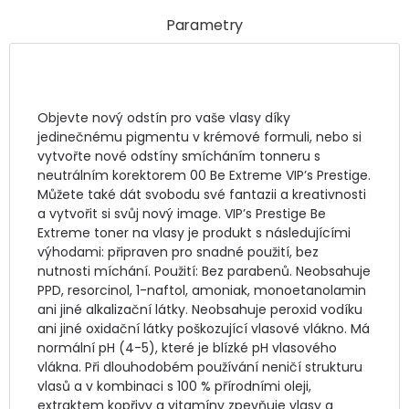
Parametry
Objevte nový odstín pro vaše vlasy díky 
jedinečnému pigmentu v krémové formuli, nebo si 
vytvořte nové odstíny smícháním tonneru s 
neutrálním korektorem 00 Be Extreme VIP’s Prestige. 
Můžete také dát svobodu své fantazii a kreativnosti 
a vytvořit si svůj nový image. VIP’s Prestige Be 
Extreme toner na vlasy je produkt s následujícími 
výhodami: připraven pro snadné použití, bez 
nutnosti míchání. Použití: Bez parabenů. Neobsahuje 
PPD, resorcinol, 1-naftol, amoniak, monoetanolamin 
ani jiné alkalizační látky. Neobsahuje peroxid vodíku 
ani jiné oxidační látky poškozující vlasové vlákno. Má 
normální pH (4-5), které je blízké pH vlasového 
vlákna. Při dlouhodobém používání neničí strukturu 
vlasů a v kombinaci s 100 % přírodními oleji, 
extraktem kopřivy a vitamíny zpevňuje vlasy a 