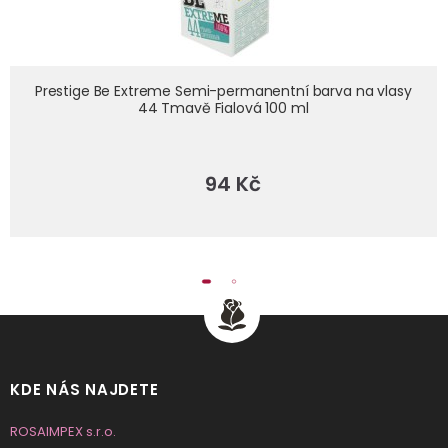
prestige-be-extreme-semi-permanentni-barva-na-vlasy-44-
Prestige Be Extreme Semi-permanentní barva na vlasy
tmave-fialova-100-ml
44 Tmavě Fialová 100 ml
94 Kč
KDE NÁS NAJDETE
ROSAIMPEX s.r.o.