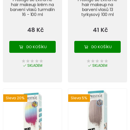
hair makeup krém na
hair makeup na
barvení vlasů turmalín
barvení vlasů 13
16 - 100 ml
tyrkysový 100 ml
48 Kč
41 Kč
DO KOŠÍKU
DO KOŠÍKU
SKLADEM
SKLADEM
Sleva 20%
Sleva 5%