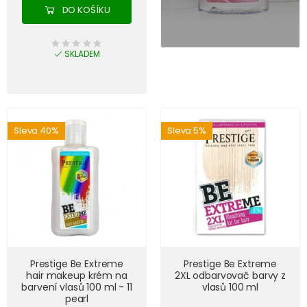
DO KOŠÍKU
SKLADEM
Sleva 40%
Sleva 5%
Prestige Be Extreme
Prestige Be Extreme
hair makeup krém na
2XL odbarvovač barvy z
barvení vlasů 100 ml - 11
vlasů 100 ml
pearl