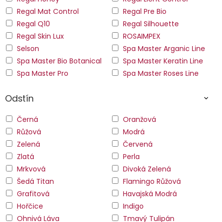
Regal Mat Control
Regal Pre Bio
Regal Q10
Regal Silhouette
Regal Skin Lux
ROSAIMPEX
Selson
Spa Master Arganic Line
Spa Master Bio Botanical
Spa Master Keratin Line
Spa Master Pro
Spa Master Roses Line
Odstín
Černá
Oranžová
Růžová
Modrá
Zelená
Červená
Zlatá
Perla
Mrkvová
Divoká Zelená
Šedá Titan
Flamingo Růžová
Grafitová
Havajská Modrá
Hořčice
Indigo
Ohnivá Láva
Tmavý Tulipán