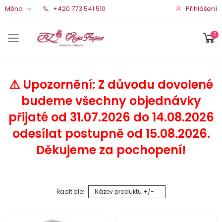
Přihlášení
Měna
+420 773 541 510
0
Menu pro mobil
⚠️ Upozornění: Z důvodu dovolené
budeme všechny objednávky
přijaté od 31.07.2026 do 14.08.2026
odesílat postupně od 15.08.2026.
Děkujeme za pochopení!
Řadit dle:
Název produktu +/-