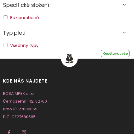
Specifické složení
Bez parabenů
Typ pleti
Všechny typy
Resetovat vše
KDE NÁS NAJDETE
ROSAIMPEX s.r.o.
Černozemní 42, 62700
Brno IČ: 27680665
DIČ: CZ27680665