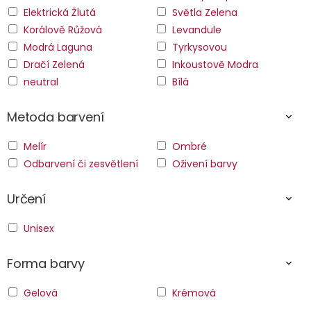
Elektrická Žlutá
Světla Zelena
Korálově Růžová
Levandule
Modrá Laguna
Tyrkysovou
Dračí Zelená
Inkoustově Modra
neutral
Bílá
Metoda barvení
Melír
Ombré
Odbarvení či zesvětlení
Oživení barvy
Určení
Unisex
Forma barvy
Gelová
Krémová