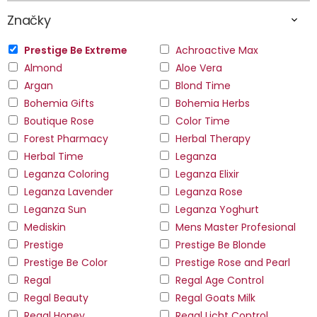
Značky
Prestige Be Extreme
Achroactive Max
Almond
Aloe Vera
Argan
Blond Time
Bohemia Gifts
Bohemia Herbs
Boutique Rose
Color Time
Forest Pharmacy
Herbal Therapy
Herbal Time
Leganza
Leganza Coloring
Leganza Elixir
Leganza Lavender
Leganza Rose
Leganza Sun
Leganza Yoghurt
Mediskin
Mens Master Profesional
Prestige
Prestige Be Blonde
Prestige Be Color
Prestige Rose and Pearl
Regal
Regal Age Control
Regal Beauty
Regal Goats Milk
Regal Honey
Regal Licht Control