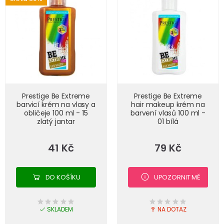
Prestige Be Extreme
Prestige Be Extreme
barvicí krém na vlasy a
hair makeup krém na
obličeje 100 ml - 15
barvení vlasů 100 ml -
zlatý jantar
01 bílá
41 Kč
79 Kč
DO KOŠÍKU
UPOZORNIT MĚ
SKLADEM
NA DOTAZ