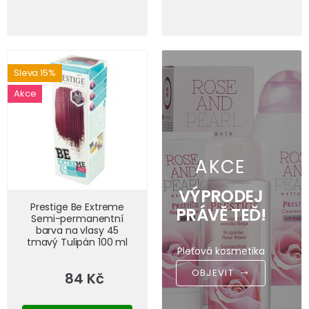
Sleva 15%
Akce
AKCE
VÝPRODEJ
Prestige Be Extreme
PRÁVĚ TEĎ!
Semi-permanentní
barva na vlasy 45
tmavý Tulipán 100 ml
Pleťová kosmetika
OBJEVIT
84 Kč