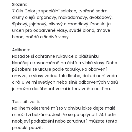
Složení:  

7 Oils Color je speciální selekce, tvořená sedmi 
druhy olejů: arganový, makadamový, avokádový, 
šípkový, jojobový, olivový a mandlový. Produkt je 
určen pro odbarvené vlasy, světlé blond, tmavé 
blond, hnědé a šedivé vlasy.

Aplikace:  

Nasaďte si ochranné rukavice a pláštěnku. 
Nanášejte rovnoměrně na čisté a vlhké vlasy. Doba 
působení se určuje podle tabulky. Po obarvení 
umývejte vlasy vodou tak dlouho, dokud není voda 
čirá. U velmi světlých nebo silně odbarvených vlasů 
je možno dosáhnout velmi intenzivního odstínu.

Test citlivosti:  

Na lihem ošetřené místo v ohybu lokte dejte malé 
množství balzámu. Jestliže se po uplynutí 24 hodin 
neobjeví podraždění nebo zarudnutí, můžete tento 
produkt použít.
