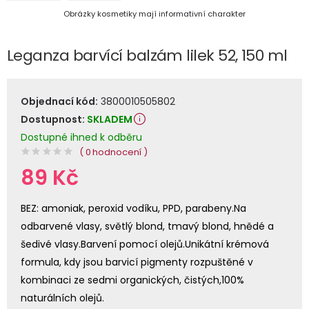
Obrázky kosmetiky mají informativní charakter
Leganza barvící balzám lilek 52, 150 ml
Objednací kód:
3800010505802
Dostupnost:
SKLADEM
Dostupné ihned k odběru
( 0 hodnocení )
89 Kč
BEZ: amoniak, peroxid vodíku, PPD, parabeny.Na
odbarvené vlasy, světlý blond, tmavý blond, hnědé a
šedivé vlasy.Barvení pomocí olejů.Unikátní krémová
formula, kdy jsou barvicí pigmenty rozpuštěné v
kombinaci ze sedmi organických, čistých,100%
naturálních olejů.