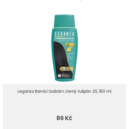
leganza-barvici-balzam-cerny-tulipan-20-150-ml
Leganza Barvící balzám černý tulipán 20, 150 ml
89 Kč