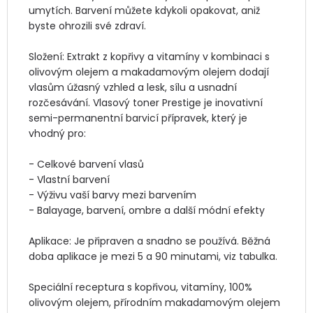
umytích. Barvení můžete kdykoli opakovat, aniž 
byste ohrozili své zdraví.

Složení: Extrakt z kopřivy a vitamíny v kombinaci s 
olivovým olejem a makadamovým olejem dodají 
vlasům úžasný vzhled a lesk, sílu a usnadní 
rozčesávání. Vlasový toner Prestige je inovativní 
semi-permanentní barvicí přípravek, který je 
vhodný pro:

- Celkové barvení vlasů

- Vlastní barvení

- Výživu vaší barvy mezi barvením

- Balayage, barvení, ombre a další módní efekty

Aplikace: Je připraven a snadno se používá. Běžná 
doba aplikace je mezi 5 a 90 minutami, viz tabulka.

Speciální receptura s kopřivou, vitamíny, 100% 
olivovým olejem, přírodním makadamovým olejem 