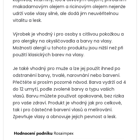
makadamovým olejem a ricinovým olejem nejenže 
udrží vaše vlasy silné, ale dodá jim neuvěřitelnou 
vitalitu a lesk.

Výrobek je vhodný i pro osoby s citlivou pokožkou a 
pro alergiky na okysličovadla a barvy na vlasy. 
Možnosti alergií u tohoto produktu jsou nižší než při 
použití klasických barev na vlasy. 

Je také vhodný pro muže a lze jej použít ihned po 
odstranění barvy, trvalé, narovnání nebo barvení. 
Přečtěte si prosím pozorně návod. Barva vydrží od 4 
do 12 umytí, podle zvolené barvy a typu vašich 
vlasů. Barvu můžete používat opakovaně, bez rizika 
pro vaše zdraví. Produkt je vhodný jak pro celkové, 
tak i pro částečné barvení vlasů a melírování. 
Zpevňuje vlasy a obnovuje jejich pevnost a lesk.		