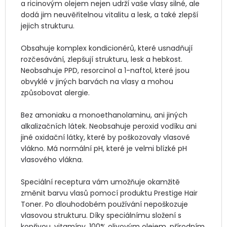
a ricinovým olejem nejen udrží vaše vlasy silné, ale 
dodá jim neuvěřitelnou vitalitu a lesk, a také zlepší 
jejich strukturu. 

Obsahuje komplex kondicionérů, které usnadňují 
rozčesávání, zlepšují strukturu, lesk a hebkost. 
Neobsahuje PPD, resorcinol a 1-naftol, které jsou 
obvyklé v jiných barvách na vlasy a mohou 
způsobovat alergie. 

Bez amoniaku a monoethanolaminu, ani jiných 
alkalizačních látek. Neobsahuje peroxid vodíku ani 
jiné oxidační látky, které by poškozovaly vlasové 
vlákno. Má normální pH, které je velmi blízké pH 
vlasového vlákna.

Speciální receptura vám umožňuje okamžitě 
změnit barvu vlasů pomocí produktu Prestige Hair 
Toner. Po dlouhodobém používání nepoškozuje 
vlasovou strukturu. Díky speciálnímu složení s 
kopřivou, vitamíny, 100% olivovým olejem, přírodním 