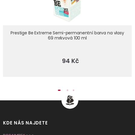
prestige-be-extreme-semi-permanentni-barva-na-vlasy-69-
Prestige Be Extreme Semi-permanentní barva na vlasy
mrkvova-100-ml
69 mrkvová 100 ml
94 Kč
KDE NÁS NAJDETE