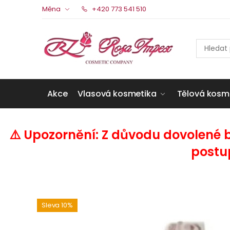
Měna
+420 773 541 510
Akce
Vlasová kosmetika
Tělová kosm
⚠️ Upozornění: Z důvodu dovolené 
postu
Sleva 10%