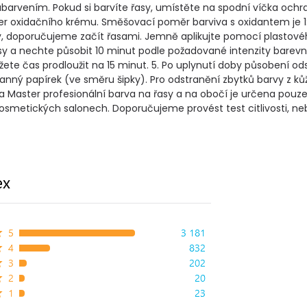
abarvením. Pokud si barvíte řasy, umístěte na spodní víčka ochr
r oxidačního krému. Směšovací poměr barviva s oxidantem je 1:1
, doporučujeme začít řasami. Jemně aplikujte pomocí plastového 
sy a nechte působit 10 minut podle požadované intenzity barevn
žete čas prodloužit na 15 minut. 5. Po uplynutí doby působení
anný papírek (ve směru šipky). Pro odstranění zbytků barvy z k
Master profesionální barva na řasy a na obočí je určena pouze k
kosmetických salonech. Doporučujeme provést test citlivosti, ne