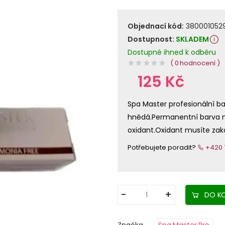
Objednací kód:
380001052
Dostupnost:
SKLADEM
Dostupné ihned k odběru
( 0 hodnocení )
125 Kč
Spa Master profesionální ba
hnědá.Permanentní barva n
oxidant.Oxidant musíte zak
Potřebujete poradit?
+420 7
DO KO