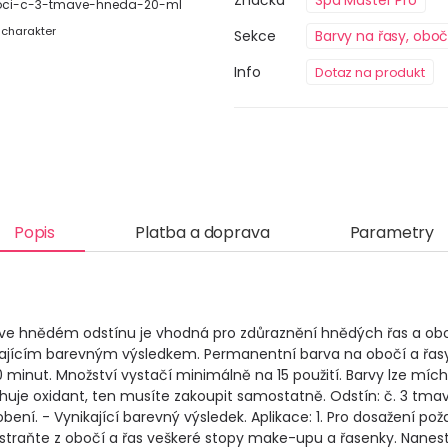
Značka
Spa Master Pro
boci-c-3-tmave-hneda-20-ml
 charakter
Sekce
Barvy na řasy, oboč
Info
Dotaz na produkt
Popis
Platba a doprava
Parametry
 ve hnědém odstínu je vhodná pro zdůraznění hnědých řas a obočí
ikajícím barevným výsledkem. Permanentní barva na obočí a řasy
 minut. Množství vystačí minimálně na 15 použití. Barvy lze mích
ahuje oxidant, ten musíte zakoupit samostatně. Odstín: č. 3 tmavě 
ení. - Vynikající barevný výsledek. Aplikace: 1. Pro dosažení po
straňte z obočí a řas veškeré stopy make-upu a řasenky. Nanes