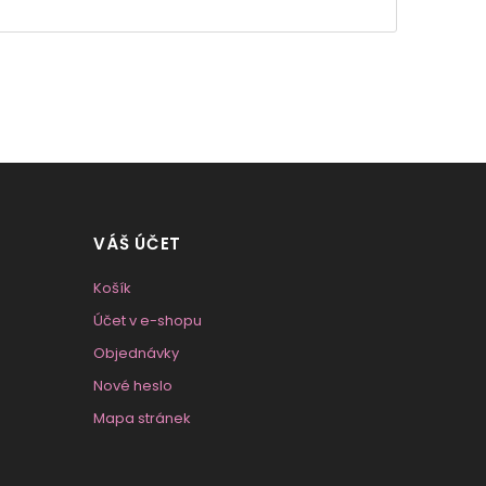
VÁŠ ÚČET
Košík
Účet v e-shopu
Objednávky
Nové heslo
Mapa stránek