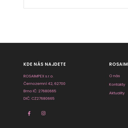
KDE NÁS NAJDETE
ROSAIM
O nás
ROSAIMPEX s.r.o.
Černozemní 42, 62700
Kontakty
Brno IČ: 27680665
Aktuality
DIČ: CZ27680665