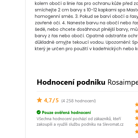
kolem obočí a linie řas pro ochranu kůže před z
smíchejte 2 cm barvy s 10-12 kapkami spa Maste
homogenní směs. 3. Pokud se barví obočí a řasy
zavřené oči. 4. Naneste barvu na obočí nebo řa
šedé, nebo chcete dosáhnout plnější barvy, mů
barvy z řas nebo obočí. Opatrně odstraňte ochr
důkladně omyjte tekoucí vodou. Upozornění: Spa 
který je určen pro použití v kadeřnických nebo 