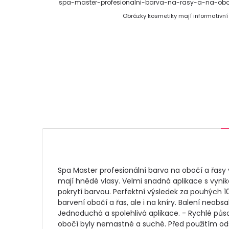
spa-master-profesionalni-barva-na-rasy-a-na-o
Obrázky kosmetiky mají informativní
Spa Master profesionální barva na obočí a řasy
mají hnědé vlasy. Velmi snadná aplikace s vyn
pokrytí barvou. Perfektní výsledek za pouhých 10
barvení obočí a řas, ale i na kníry. Balení neobs
Jednoduchá a spolehlivá aplikace. - Rychlé působ
obočí byly nemastné a suché. Před použitím od