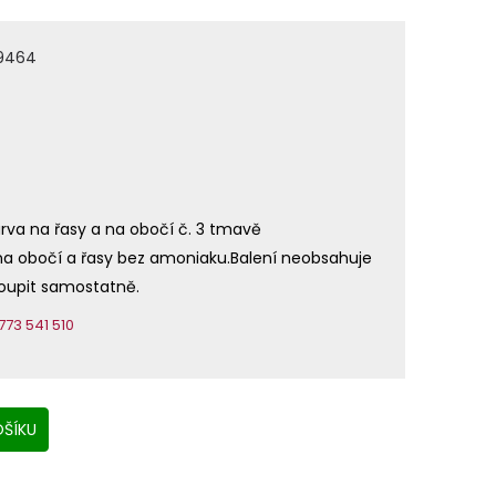
9464
rva na řasy a na obočí č. 3 tmavě
a obočí a řasy bez amoniaku.Balení neobsahuje
oupit samostatně.
73 541 510
ŠÍKU