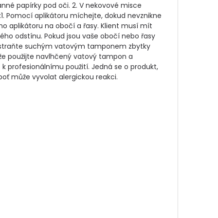
anné papírky pod oči. 2. V nekovové misce 
. Pomocí aplikátoru míchejte, dokud nevznikne 
aplikátoru na obočí a řasy. Klient musí mít 
ého odstínu. Pokud jsou vaše obočí nebo řasy 
 odstraňte suchým vatovým tamponem zbytky 
ůže použijte navlhčený vatový tampon a 
 profesionálnímu použití. Jedná se o produkt, 
boť může vyvolat alergickou reakci.