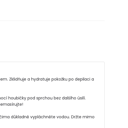
í houbičky pod sprchou bez dalšího úsilí. 
masírujte!

s očima důkladně vypláchněte vodou. Držte mimo 