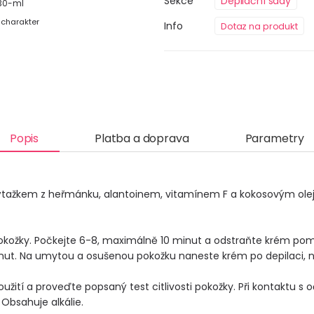
Sekce
Depilační sady
-30-ml
 charakter
Info
Dotaz na produkt
Popis
Platba a doprava
Parametry
kožky. Počkejte 6-8, maximálně 10 minut a odstraňte krém pomoc
ut. Na umytou a osušenou pokožku naneste krém po depilaci, ne
užití a proveďte popsaný test citlivosti pokožky. Při kontaktu 
dosah dětí. Obsahuje soli kyseliny thioglukolové. Obsahuje alkálie.		