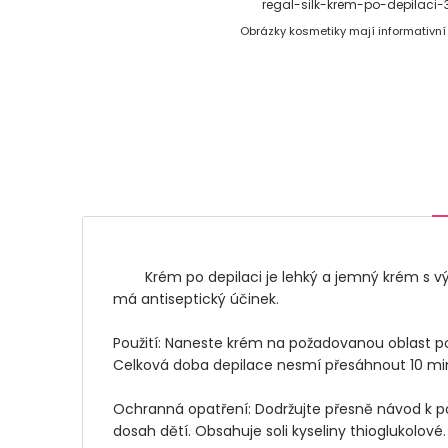
regal-silk-krem-po-depilaci
Obrázky kosmetiky mají informativní
	Krém po depilaci je lehký a jemný krém s výtažkem z heřmánku, alantoinem, vitamínem F a kokosovým olejem. Zklidňuje a hydratuje pokožku po depilaci a 
má antiseptický účinek.

Použití: Naneste krém na požadovanou oblast po
Celková doba depilace nesmí přesáhnout 10 min
Ochranná opatření: Dodržujte přesně návod k po