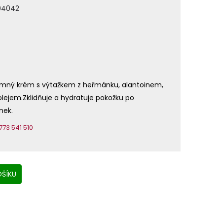
04042
jemný krém s výtažkem z heřmánku, alantoinem,
ejem.Zklidňuje a hydratuje pokožku po
nek.
73 541 510
ŠÍKU