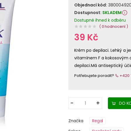
Objednací kód:
38000492
Dostupnost:
SKLADEM
Dostupné ihned k odběru
( 0 hodnocení )
39 Kč
Krém po depilaci. Lehký a 
vitamínem F a kokosovým ol
depilaci.Má antiseptický úči
Potřebujete poradit?
+420 7
DO KO
Značka
Regal