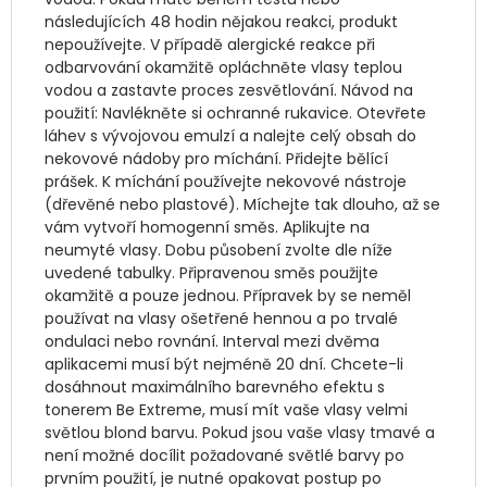
následujících 48 hodin nějakou reakci, produkt 
nepoužívejte. V případě alergické reakce při 
odbarvování okamžitě opláchněte vlasy teplou 
vodou a zastavte proces zesvětlování. Návod na 
použití: Navlékněte si ochranné rukavice. Otevřete 
láhev s vývojovou emulzí a nalejte celý obsah do 
nekovové nádoby pro míchání. Přidejte bělící 
prášek. K míchání používejte nekovové nástroje 
(dřevěné nebo plastové). Míchejte tak dlouho, až se 
vám vytvoří homogenní směs. Aplikujte na 
neumyté vlasy. Dobu působení zvolte dle níže 
uvedené tabulky. Připravenou směs použijte 
okamžitě a pouze jednou. Přípravek by se neměl 
používat na vlasy ošetřené hennou a po trvalé 
ondulaci nebo rovnání. Interval mezi dvěma 
aplikacemi musí být nejméně 20 dní. Chcete-li 
dosáhnout maximálního barevného efektu s 
tonerem Be Extreme, musí mít vaše vlasy velmi 
světlou blond barvu. Pokud jsou vaše vlasy tmavé a 
není možné docílit požadované světlé barvy po 
prvním použití, je nutné opakovat postup po 