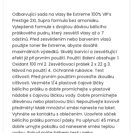
Odbarvující sada na vlasy Be Extreme 100% VIP’s 
Prestige 2XL Supra formula bez amoniaku. 
Vylepšená formule s dvojitou dávkou bělícího 
práškového pudru, který zesvětlí vlasy až o 7 
odstínů. Před zesvětlením nebo barvením vlasů 
použijte toner Be Extreme, abyste dosáhli 
maximálních výsledků. Skvělý barvící a zesvětlující 
efekt již při prvním použití. Použití: Balení obsahuje: 1. 
Oxidant 100 ml 2. Zesvětlovací prášek 2 x 22 g 3. 
Návod na použití 4. Ochranné rukavice. Test 
citlivosti: Před prvním použitím proveďte zkoušku 
citlivosti. Vezměte 1/4 plastové čajové lžičky 
bělícího prášku a dobře promíchejte v plastové 
nádobě s čajovou lžičkou vody. Dobře promíchejte 
dřevěnou nebo plastovou lžící. Nepoužívejte kovové 
předměty! Malé množství směsi naneste na loket. 
Vyhněte se kontaktu s oblečením. Uzavřete sáček 
bělícího prášku pomocí pásky. Po uplynutí 45 minut 
dobře umyjte pokožku od nanesené směsi teplou 
vodou. Pokud máte během testu nebo 