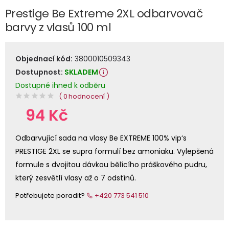
Prestige Be Extreme 2XL odbarvovač
barvy z vlasů 100 ml
Objednací kód:
3800010509343
Dostupnost:
SKLADEM
Dostupné ihned k odběru
( 0 hodnocení )
94 Kč
Odbarvující sada na vlasy Be EXTREME 100% vip‘s
PRESTIGE 2XL se supra formulí bez amoniaku. Vylepšená
formule s dvojitou dávkou bělícího práškového pudru,
který zesvětlí vlasy až o 7 odstínů.
Potřebujete poradit?
+420 773 541 510