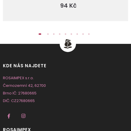
94 Kč
KDE NÁS NAJDETE
ROSAIMPEX s.r.o.
Černozemní 42, 62700
Brno IČ: 27680665
DIČ: CZ27680665
ROSAIMPEX