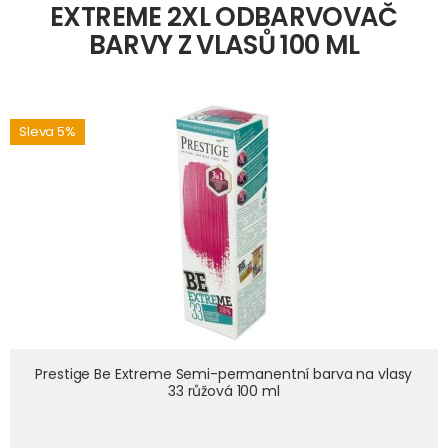
EXTREME 2XL ODBARVOVAČ
BARVY Z VLASŮ 100 ML
Sleva 5%
prestige-be-extreme-semi-permanentni-barva-na-vlasy-33-
Prestige Be Extreme Semi-permanentní barva na vlasy
ruzova-100-ml
33 růžová 100 ml