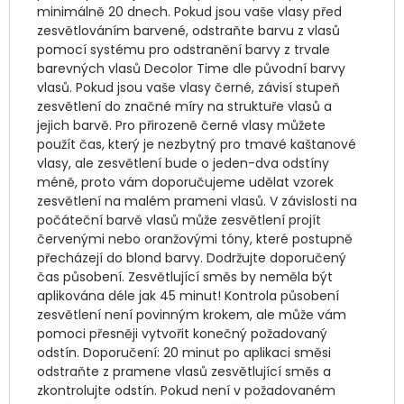
minimálně 20 dnech. Pokud jsou vaše vlasy před 
zesvětlováním barvené, odstraňte barvu z vlasů 
pomocí systému pro odstranění barvy z trvale 
barevných vlasů Decolor Time dle původní barvy 
vlasů. Pokud jsou vaše vlasy černé, závisí stupeň 
zesvětlení do značné míry na struktuře vlasů a 
jejich barvě. Pro přirozeně černé vlasy můžete 
použít čas, který je nezbytný pro tmavé kaštanové 
vlasy, ale zesvětlení bude o jeden-dva odstíny 
méně, proto vám doporučujeme udělat vzorek 
zesvětlení na malém prameni vlasů. V závislosti na 
počáteční barvě vlasů může zesvětlení projít 
červenými nebo oranžovými tóny, které postupně 
přecházejí do blond barvy. Dodržujte doporučený 
čas působení. Zesvětlující směs by neměla být 
aplikována déle jak 45 minut! Kontrola působení 
zesvětlení není povinným krokem, ale může vám 
pomoci přesněji vytvořit konečný požadovaný 
odstín. Doporučení: 20 minut po aplikaci směsi 
odstraňte z pramene vlasů zesvětlující směs a 
zkontrolujte odstín. Pokud není v požadovaném 